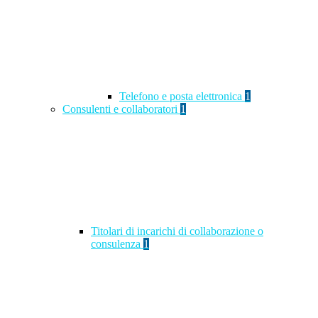
Telefono e posta elettronica
1
Consulenti e collaboratori
1
Titolari di incarichi di collaborazione o
consulenza
1