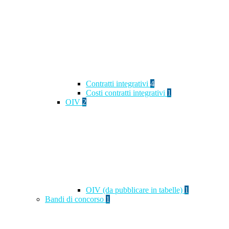
Contratti integrativi
4
Costi contratti integrativi
1
OIV
2
OIV (da pubblicare in tabelle)
1
Bandi di concorso
1