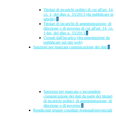
Titolari di incarichi politici di cui all'art. 14,
co. 1, del dlgs n. 33/2013 (da pubblicare in
tabelle)
1
Titolari di incarichi di amministrazione, di
direzione o di governo di cui all'art. 14, co.
1-bis, del dlgs n. 33/2013
1
Cessati dall'incarico (documentazione da
pubblicare sul sito web)
Sanzioni per mancata comunicazione dei dati
1
Sanzioni per mancata o incompleta
comunicazione dei dati da parte dei titolari
di incarichi politici, di amministrazione, di
direzione o di governo
1
Rendiconti gruppi consiliari regionali/provinciali