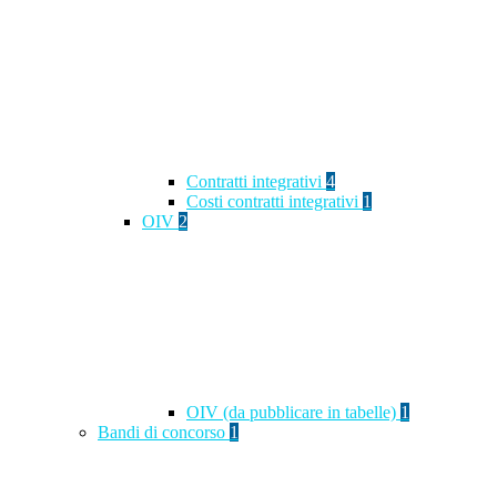
Contratti integrativi
4
Costi contratti integrativi
1
OIV
2
OIV (da pubblicare in tabelle)
1
Bandi di concorso
1