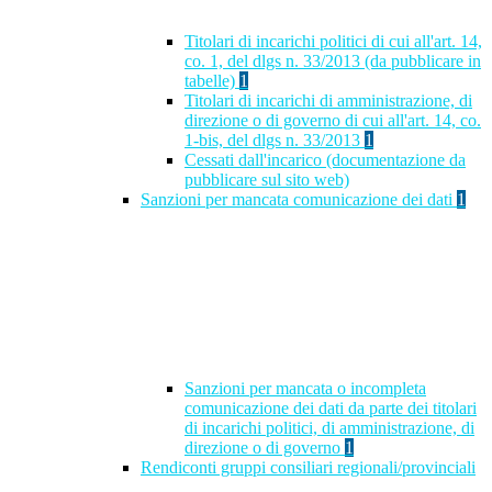
Titolari di incarichi politici di cui all'art. 14,
co. 1, del dlgs n. 33/2013 (da pubblicare in
tabelle)
1
Titolari di incarichi di amministrazione, di
direzione o di governo di cui all'art. 14, co.
1-bis, del dlgs n. 33/2013
1
Cessati dall'incarico (documentazione da
pubblicare sul sito web)
Sanzioni per mancata comunicazione dei dati
1
Sanzioni per mancata o incompleta
comunicazione dei dati da parte dei titolari
di incarichi politici, di amministrazione, di
direzione o di governo
1
Rendiconti gruppi consiliari regionali/provinciali