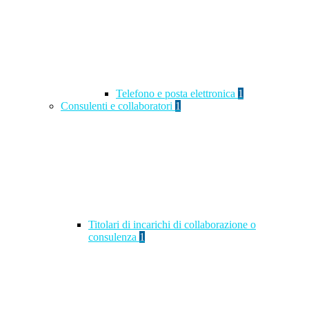
Telefono e posta elettronica
1
Consulenti e collaboratori
1
Titolari di incarichi di collaborazione o
consulenza
1