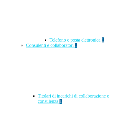
Telefono e posta elettronica
1
Consulenti e collaboratori
1
Titolari di incarichi di collaborazione o
consulenza
1