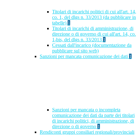
Titolari di incarichi politici di cui all'art. 14,
co. 1, del dlgs n. 33/2013 (da pubblicare in
tabelle)
1
Titolari di incarichi di amministrazione, di
direzione o di governo di cui all'art. 14, co.
1-bis, del dlgs n. 33/2013
1
Cessati dall'incarico (documentazione da
pubblicare sul sito web)
Sanzioni per mancata comunicazione dei dati
1
Sanzioni per mancata o incompleta
comunicazione dei dati da parte dei titolari
di incarichi politici, di amministrazione, di
direzione o di governo
1
Rendiconti gruppi consiliari regionali/provinciali