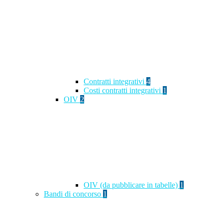
Contratti integrativi
4
Costi contratti integrativi
1
OIV
2
OIV (da pubblicare in tabelle)
1
Bandi di concorso
1