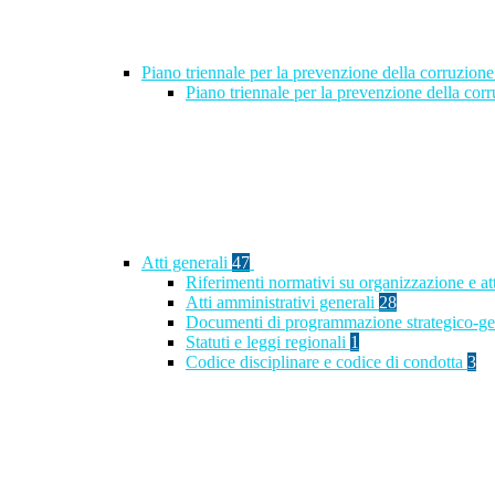
Piano triennale per la prevenzione della corruzione
Piano triennale per la prevenzione della co
Atti generali
47
Riferimenti normativi su organizzazione e at
Atti amministrativi generali
28
Documenti di programmazione strategico-ge
Statuti e leggi regionali
1
Codice disciplinare e codice di condotta
3