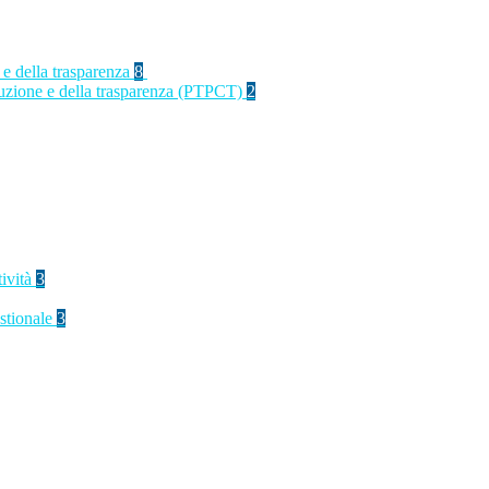
 e della trasparenza
8
rruzione e della trasparenza (PTPCT)
2
tività
3
stionale
3