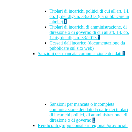
Titolari di incarichi politici di cui all'art. 14,
co. 1, del dlgs n. 33/2013 (da pubblicare in
tabelle)
1
Titolari di incarichi di amministrazione, di
direzione o di governo di cui all'art. 14, co.
1-bis, del dlgs n. 33/2013
1
Cessati dall'incarico (documentazione da
pubblicare sul sito web)
Sanzioni per mancata comunicazione dei dati
1
Sanzioni per mancata o incompleta
comunicazione dei dati da parte dei titolari
di incarichi politici, di amministrazione, di
direzione o di governo
1
Rendiconti gruppi consiliari regionali/provinciali