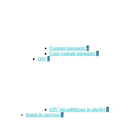
Contratti integrativi
4
Costi contratti integrativi
1
OIV
2
OIV (da pubblicare in tabelle)
1
Bandi di concorso
1