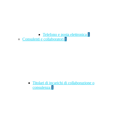
Telefono e posta elettronica
1
Consulenti e collaboratori
1
Titolari di incarichi di collaborazione o
consulenza
1