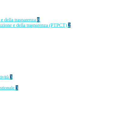
 e della trasparenza
8
rruzione e della trasparenza (PTPCT)
2
tività
3
stionale
3