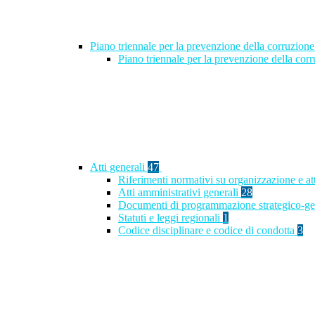
Piano triennale per la prevenzione della corruzione
Piano triennale per la prevenzione della co
Atti generali
47
Riferimenti normativi su organizzazione e at
Atti amministrativi generali
28
Documenti di programmazione strategico-ge
Statuti e leggi regionali
1
Codice disciplinare e codice di condotta
3