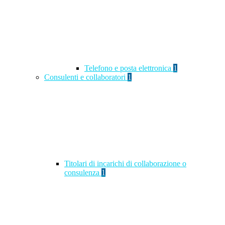
Telefono e posta elettronica
1
Consulenti e collaboratori
1
Titolari di incarichi di collaborazione o
consulenza
1