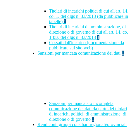
Titolari di incarichi politici di cui all'art. 14,
co. 1, del dlgs n. 33/2013 (da pubblicare in
tabelle)
1
Titolari di incarichi di amministrazione, di
direzione o di governo di cui all'art. 14, co.
1-bis, del dlgs n. 33/2013
1
Cessati dall'incarico (documentazione da
pubblicare sul sito web)
Sanzioni per mancata comunicazione dei dati
1
Sanzioni per mancata o incompleta
comunicazione dei dati da parte dei titolari
di incarichi politici, di amministrazione, di
direzione o di governo
1
Rendiconti gruppi consiliari regionali/provinciali