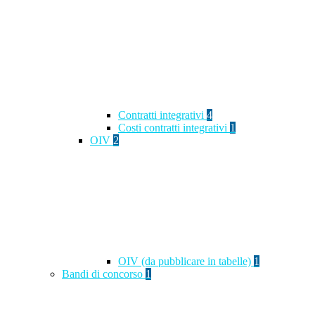
Contratti integrativi
4
Costi contratti integrativi
1
OIV
2
OIV (da pubblicare in tabelle)
1
Bandi di concorso
1