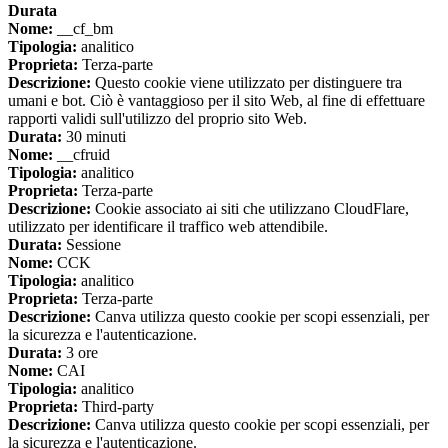
Durata
Nome:
__cf_bm
Tipologia:
analitico
Proprieta:
Terza-parte
Descrizione:
Questo cookie viene utilizzato per distinguere tra
umani e bot. Ciò è vantaggioso per il sito Web, al fine di effettuare
rapporti validi sull'utilizzo del proprio sito Web.
Durata:
30 minuti
Nome:
__cfruid
Tipologia:
analitico
Proprieta:
Terza-parte
Descrizione:
Cookie associato ai siti che utilizzano CloudFlare,
utilizzato per identificare il traffico web attendibile.
Durata:
Sessione
Nome:
CCK
Tipologia:
analitico
Proprieta:
Terza-parte
Descrizione:
Canva utilizza questo cookie per scopi essenziali, per
la sicurezza e l'autenticazione.
Durata:
3 ore
Nome:
CAI
Tipologia:
analitico
Proprieta:
Third-party
Descrizione:
Canva utilizza questo cookie per scopi essenziali, per
la sicurezza e l'autenticazione.