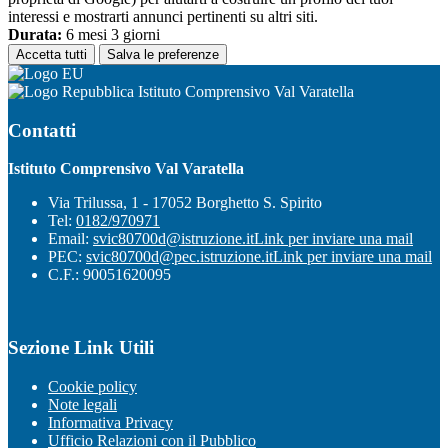
interessi e mostrarti annunci pertinenti su altri siti.
Durata:
6 mesi 3 giorni
Accetta tutti
Salva le preferenze
Istituto Comprensivo Val Varatella
Contatti
Istituto Comprensivo Val Varatella
Via Trilussa, 1 - 17052 Borghetto S. Spirito
Tel:
0182/970971
Email:
svic80700d@istruzione.it
Link per inviare una mail
PEC:
svic80700d@pec.istruzione.it
Link per inviare una mail
C.F.: 90051620095
Sezione Link Utili
Cookie policy
Note legali
Informativa Privacy
Ufficio Relazioni con il Pubblico