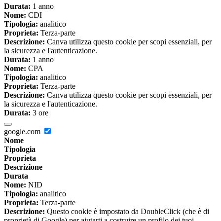
Durata:
1 anno
Nome:
CDI
Tipologia:
analitico
Proprieta:
Terza-parte
Descrizione:
Canva utilizza questo cookie per scopi essenziali, per
la sicurezza e l'autenticazione.
Durata:
1 anno
Nome:
CPA
Tipologia:
analitico
Proprieta:
Terza-parte
Descrizione:
Canva utilizza questo cookie per scopi essenziali, per
la sicurezza e l'autenticazione.
Durata:
3 ore
google.com
Nome
Tipologia
Proprieta
Descrizione
Durata
Nome:
NID
Tipologia:
analitico
Proprieta:
Terza-parte
Descrizione:
Questo cookie è impostato da DoubleClick (che è di
proprietà di Google) per aiutarti a costruire un profilo dei tuoi