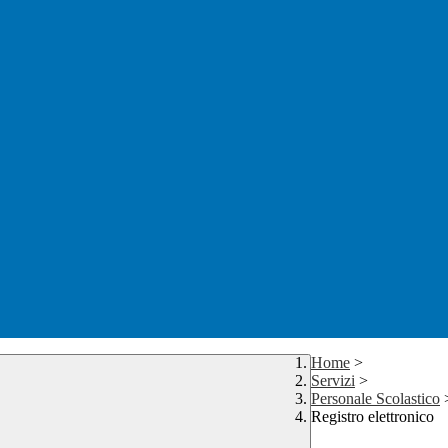
Home
>
Servizi
>
Personale Scolastico
Registro elettronico