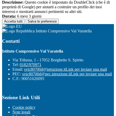
Descrizione:
Questo cookie è impostato da DoubleClick (che è di
proprietà di Google) per aiutarti a costruire un profilo dei tuoi
interessi e mostrarti annunci pertinenti su altri siti.
Durata:
6 mesi 3 giorni
Accetta tutti
Salva le preferenze
Istituto Comprensivo Val Varatella
Contatti
Istituto Comprensivo Val Varatella
Via Trilussa, 1 - 17052 Borghetto S. Spirito
Tel:
0182/970971
Email:
svic80700d@istruzione.it
Link per inviare una mail
PEC:
svic80700d@pec.istruzione.it
Link per inviare una mail
C.F.: 90051620095
Sezione Link Utili
Cookie policy
Note legali