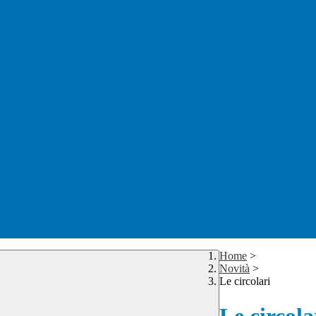
Home
>
Novità
>
Le circolari
Le circola