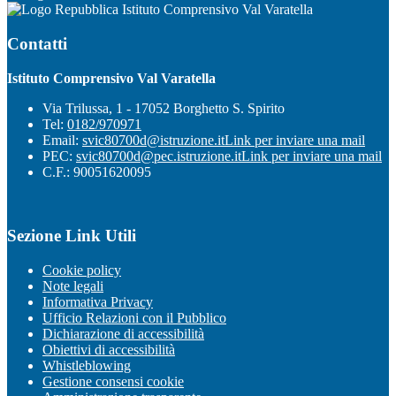
Istituto Comprensivo Val Varatella
Contatti
Istituto Comprensivo Val Varatella
Via Trilussa, 1 - 17052 Borghetto S. Spirito
Tel:
0182/970971
Email:
svic80700d@istruzione.it
Link per inviare una mail
PEC:
svic80700d@pec.istruzione.it
Link per inviare una mail
C.F.: 90051620095
Sezione Link Utili
Cookie policy
Note legali
Informativa Privacy
Ufficio Relazioni con il Pubblico
Dichiarazione di accessibilità
Obiettivi di accessibilità
Whistleblowing
Gestione consensi cookie