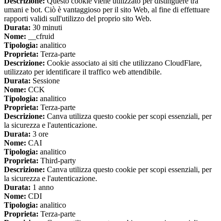
Descrizione:
Questo cookie viene utilizzato per distinguere tra
umani e bot. Ciò è vantaggioso per il sito Web, al fine di effettuare
rapporti validi sull'utilizzo del proprio sito Web.
Durata:
30 minuti
Nome:
__cfruid
Tipologia:
analitico
Proprieta:
Terza-parte
Descrizione:
Cookie associato ai siti che utilizzano CloudFlare,
utilizzato per identificare il traffico web attendibile.
Durata:
Sessione
Nome:
CCK
Tipologia:
analitico
Proprieta:
Terza-parte
Descrizione:
Canva utilizza questo cookie per scopi essenziali, per
la sicurezza e l'autenticazione.
Durata:
3 ore
Nome:
CAI
Tipologia:
analitico
Proprieta:
Third-party
Descrizione:
Canva utilizza questo cookie per scopi essenziali, per
la sicurezza e l'autenticazione.
Durata:
1 anno
Nome:
CDI
Tipologia:
analitico
Proprieta:
Terza-parte