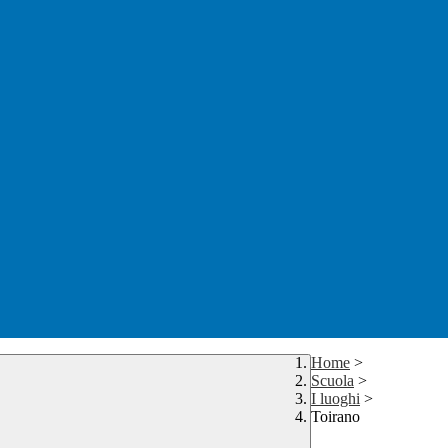
Home
>
Scuola
>
I luoghi
>
Toirano