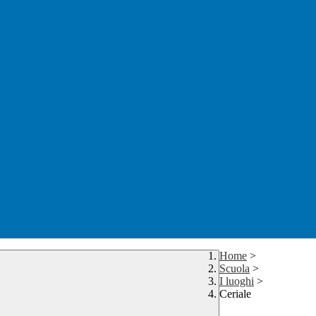
Home
>
Scuola
>
I luoghi
>
Ceriale