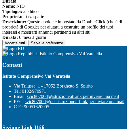
Durata
Nome:
NID
Tipologia:
analitico
Proprieta:
Terza-parte
Descrizione:
Questo cookie è impostato da DoubleClick (che è di
proprietà di Google) per aiutarti a costruire un profilo dei tuoi
interessi e mostrarti annunci pertinenti su altri siti.
Durata:
6 mesi 3 giorni
Accetta tutti
Salva le preferenze
Istituto Comprensivo Val Varatella
Contatti
Istituto Comprensivo Val Varatella
Via Trilussa, 1 - 17052 Borghetto S. Spirito
Tel:
0182/970971
Email:
svic80700d@istruzione.it
Link per inviare una mail
PEC:
svic80700d@pec.istruzione.it
Link per inviare una mail
C.F.: 90051620095
Sezione Link Utili