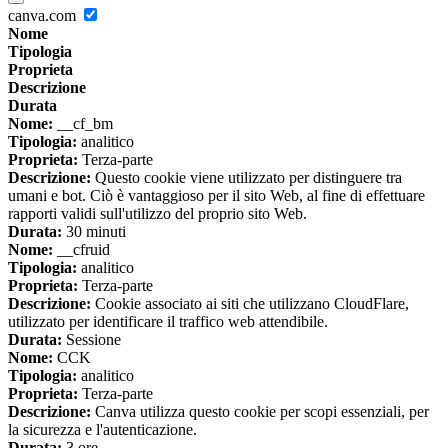
canva.com
Nome
Tipologia
Proprieta
Descrizione
Durata
Nome:
__cf_bm
Tipologia:
analitico
Proprieta:
Terza-parte
Descrizione:
Questo cookie viene utilizzato per distinguere tra
umani e bot. Ciò è vantaggioso per il sito Web, al fine di effettuare
rapporti validi sull'utilizzo del proprio sito Web.
Durata:
30 minuti
Nome:
__cfruid
Tipologia:
analitico
Proprieta:
Terza-parte
Descrizione:
Cookie associato ai siti che utilizzano CloudFlare,
utilizzato per identificare il traffico web attendibile.
Durata:
Sessione
Nome:
CCK
Tipologia:
analitico
Proprieta:
Terza-parte
Descrizione:
Canva utilizza questo cookie per scopi essenziali, per
la sicurezza e l'autenticazione.
Durata:
3 ore