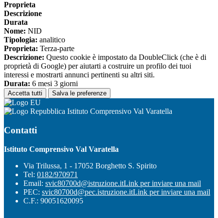
Proprieta
Descrizione
Durata
Nome:
NID
Tipologia:
analitico
Proprieta:
Terza-parte
Descrizione:
Questo cookie è impostato da DoubleClick (che è di
proprietà di Google) per aiutarti a costruire un profilo dei tuoi
interessi e mostrarti annunci pertinenti su altri siti.
Durata:
6 mesi 3 giorni
Accetta tutti
Salva le preferenze
Istituto Comprensivo Val Varatella
Contatti
Istituto Comprensivo Val Varatella
Via Trilussa, 1 - 17052 Borghetto S. Spirito
Tel:
0182/970971
Email:
svic80700d@istruzione.it
Link per inviare una mail
PEC:
svic80700d@pec.istruzione.it
Link per inviare una mail
C.F.: 90051620095