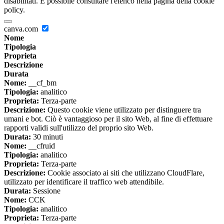
disabilitati. È possibile consultare l'elenco nella pagina della cookie
policy.
canva.com
Nome
Tipologia
Proprieta
Descrizione
Durata
Nome:
__cf_bm
Tipologia:
analitico
Proprieta:
Terza-parte
Descrizione:
Questo cookie viene utilizzato per distinguere tra
umani e bot. Ciò è vantaggioso per il sito Web, al fine di effettuare
rapporti validi sull'utilizzo del proprio sito Web.
Durata:
30 minuti
Nome:
__cfruid
Tipologia:
analitico
Proprieta:
Terza-parte
Descrizione:
Cookie associato ai siti che utilizzano CloudFlare,
utilizzato per identificare il traffico web attendibile.
Durata:
Sessione
Nome:
CCK
Tipologia:
analitico
Proprieta:
Terza-parte