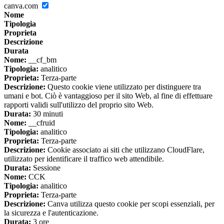
canva.com
Nome
Tipologia
Proprieta
Descrizione
Durata
Nome:
__cf_bm
Tipologia:
analitico
Proprieta:
Terza-parte
Descrizione:
Questo cookie viene utilizzato per distinguere tra
umani e bot. Ciò è vantaggioso per il sito Web, al fine di effettuare
rapporti validi sull'utilizzo del proprio sito Web.
Durata:
30 minuti
Nome:
__cfruid
Tipologia:
analitico
Proprieta:
Terza-parte
Descrizione:
Cookie associato ai siti che utilizzano CloudFlare,
utilizzato per identificare il traffico web attendibile.
Durata:
Sessione
Nome:
CCK
Tipologia:
analitico
Proprieta:
Terza-parte
Descrizione:
Canva utilizza questo cookie per scopi essenziali, per
la sicurezza e l'autenticazione.
Durata:
3 ore