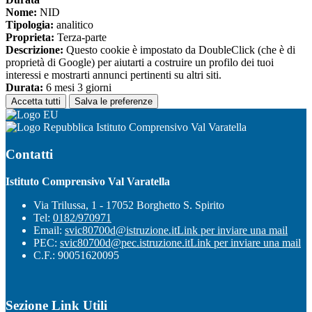
Nome:
NID
Tipologia:
analitico
Proprieta:
Terza-parte
Descrizione:
Questo cookie è impostato da DoubleClick (che è di
proprietà di Google) per aiutarti a costruire un profilo dei tuoi
interessi e mostrarti annunci pertinenti su altri siti.
Durata:
6 mesi 3 giorni
Accetta tutti
Salva le preferenze
Istituto Comprensivo Val Varatella
Contatti
Istituto Comprensivo Val Varatella
Via Trilussa, 1 - 17052 Borghetto S. Spirito
Tel:
0182/970971
Email:
svic80700d@istruzione.it
Link per inviare una mail
PEC:
svic80700d@pec.istruzione.it
Link per inviare una mail
C.F.: 90051620095
Sezione Link Utili