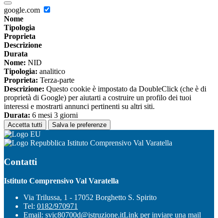
google.com
Nome
Tipologia
Proprieta
Descrizione
Durata
Nome:
NID
Tipologia:
analitico
Proprieta:
Terza-parte
Descrizione:
Questo cookie è impostato da DoubleClick (che è di
proprietà di Google) per aiutarti a costruire un profilo dei tuoi
interessi e mostrarti annunci pertinenti su altri siti.
Durata:
6 mesi 3 giorni
Accetta tutti
Salva le preferenze
Istituto Comprensivo Val Varatella
Contatti
Istituto Comprensivo Val Varatella
Via Trilussa, 1 - 17052 Borghetto S. Spirito
Tel:
0182/970971
Email:
svic80700d@istruzione.it
Link per inviare una mail