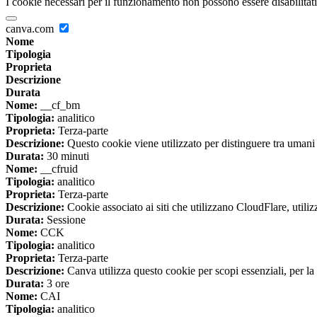
I cookie necessari per il funzionamento non possono essere disabilitati.
canva.com
Nome
Tipologia
Proprieta
Descrizione
Durata
Nome:
__cf_bm
Tipologia:
analitico
Proprieta:
Terza-parte
Descrizione:
Questo cookie viene utilizzato per distinguere tra umani e 
Durata:
30 minuti
Nome:
__cfruid
Tipologia:
analitico
Proprieta:
Terza-parte
Descrizione:
Cookie associato ai siti che utilizzano CloudFlare, utilizza
Durata:
Sessione
Nome:
CCK
Tipologia:
analitico
Proprieta:
Terza-parte
Descrizione:
Canva utilizza questo cookie per scopi essenziali, per la 
Durata:
3 ore
Nome:
CAI
Tipologia:
analitico