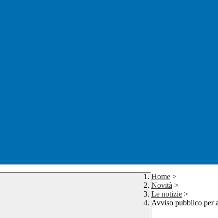
Home
>
Novità
>
Le notizie
>
Avviso pubblico per 