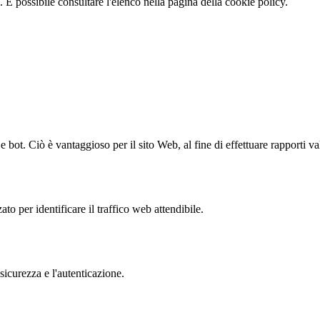
 È possibile consultare l'elenco nella pagina della cookie policy.
bot. Ciò è vantaggioso per il sito Web, al fine di effettuare rapporti val
to per identificare il traffico web attendibile.
sicurezza e l'autenticazione.