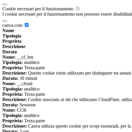
Cookie necessari per il funzionamento
I cookie necessari per il funzionamento non possono essere disabilitati.
canva.com
Nome
Tipologia
Proprieta
Descrizione
Durata
Nome:
__cf_bm
Tipologia:
analitico
Proprieta:
Terza-parte
Descrizione:
Questo cookie viene utilizzato per distinguere tra umani e 
Durata:
30 minuti
Nome:
__cfruid
Tipologia:
analitico
Proprieta:
Terza-parte
Descrizione:
Cookie associato ai siti che utilizzano CloudFlare, utilizza
Durata:
Sessione
Nome:
CCK
Tipologia:
analitico
Proprieta:
Terza-parte
Descrizione:
Canva utilizza questo cookie per scopi essenziali, per la 
Durata:
3 ore