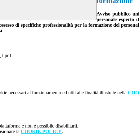
formazione
Avviso pubblico unic
personale esperto d
ssesso di specifiche professionalità per la formazione del personale
tà
_1.pdf
kie necessari al funzionamento ed utili alle finalità illustrate nella
COO
attaforma e non è possibile disabilitarli.
isionare la
COOKIE POLICY
.