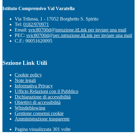
Istituto Comprensivo Val Varatella
Via Trilussa, 1 - 17052 Borghetto S. Spirito
Tel:
0182/970971
Email:
svic80700d@istruzione.it
Link per inviare una mail
PEC:
svic80700d@pec.istruzione.it
Link per inviare una mail
C.F.: 90051620095
Sezione Link Utili
Cookie policy
Note legali
Informativa Privacy
Ufficio Relazioni con il Pubblico
Dichiarazione di accessibilità
Obiettivi di accessibilità
Whistleblowing
Gestione consensi cookie
Amministrazione trasparente
Pagina visualizzata
301
volte