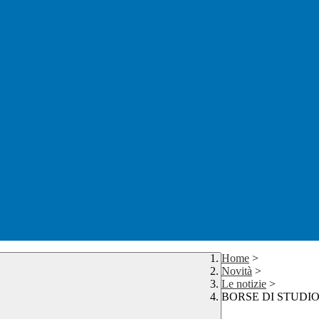
Home
>
Novità
>
Le notizie
>
BORSE DI STUDI