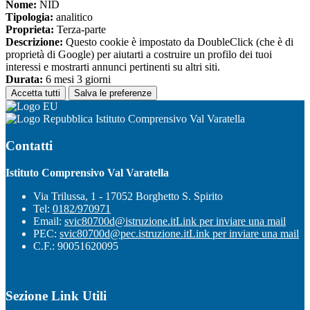
Nome:
NID
Tipologia:
analitico
Proprieta:
Terza-parte
Descrizione:
Questo cookie è impostato da DoubleClick (che è di
proprietà di Google) per aiutarti a costruire un profilo dei tuoi
interessi e mostrarti annunci pertinenti su altri siti.
Durata:
6 mesi 3 giorni
Accetta tutti
Salva le preferenze
Istituto Comprensivo Val Varatella
Contatti
Istituto Comprensivo Val Varatella
Via Trilussa, 1 - 17052 Borghetto S. Spirito
Tel:
0182/970971
Email:
svic80700d@istruzione.it
Link per inviare una mail
PEC:
svic80700d@pec.istruzione.it
Link per inviare una mail
C.F.: 90051620095
Sezione Link Utili