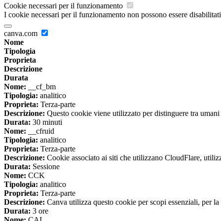
Cookie necessari per il funzionamento
I cookie necessari per il funzionamento non possono essere disabilitati.
canva.com
Nome
Tipologia
Proprieta
Descrizione
Durata
Nome:
__cf_bm
Tipologia:
analitico
Proprieta:
Terza-parte
Descrizione:
Questo cookie viene utilizzato per distinguere tra umani e 
Durata:
30 minuti
Nome:
__cfruid
Tipologia:
analitico
Proprieta:
Terza-parte
Descrizione:
Cookie associato ai siti che utilizzano CloudFlare, utilizza
Durata:
Sessione
Nome:
CCK
Tipologia:
analitico
Proprieta:
Terza-parte
Descrizione:
Canva utilizza questo cookie per scopi essenziali, per la 
Durata:
3 ore
Nome:
CAI