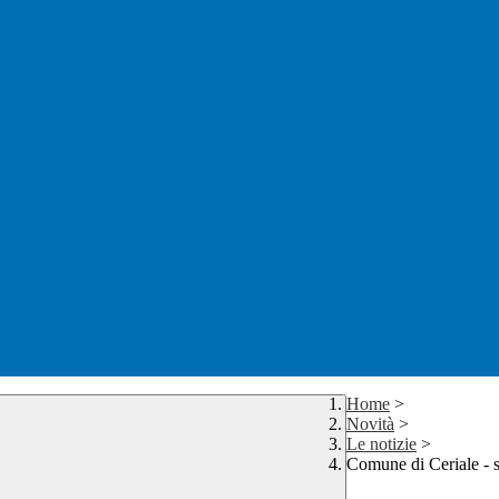
Home
>
Novità
>
Le notizie
>
Comune di Ceriale - s