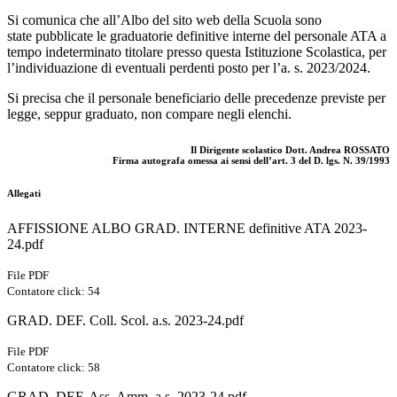
Si comunica che all’Albo del sito web della Scuola sono
state
pubblicate
le graduatorie definitive interne del personale ATA a
tempo indeterminato titolare
presso questa Istituzione Scolastica, per
l’individuazione di eventuali perdenti posto
per l’a.
s. 2023/2024.
Si precisa che il personale beneficiario delle precedenze previste per
legge,
seppur graduato, non compare negli elenchi.
Il Dirigente scolastico Dott. Andrea ROSSATO
Firma autografa omessa ai sensi
dell’art. 3 del D. lgs. N. 39/1993
Allegati
AFFISSIONE ALBO GRAD. INTERNE definitive ATA 2023-
24.pdf
File PDF
Contatore click: 54
GRAD. DEF. Coll. Scol. a.s. 2023-24.pdf
File PDF
Contatore click: 58
GRAD. DEF. Ass. Amm. a.s. 2023-24.pdf