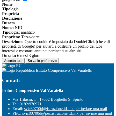
Nome
Tipologia
Proprieta
Descrizione
Durata
Nome:
NID
Tipologia:
analitico
Proprieta:
Terza-parte
Descrizione:
Questo cookie è impostato da DoubleClick (che è di
proprietà di Google) per aiutarti a costruire un profilo dei tuoi
interessi e mostrarti annunci pertinenti su altri siti.
Durata:
6 mesi 3 giorni
Accetta tutti
Salva le preferenze
Istituto Comprensivo Val Varatella
Contatti
Istituto Comprensivo Val Varatella
Via Trilussa, 1 - 17052 Borghetto S. Spirito
Tel:
0182/970971
Email:
svic80700d@istruzione.it
Link per inviare una mail
PEC:
svic80700d@pec.istruzione.it
Link per inviare una mail