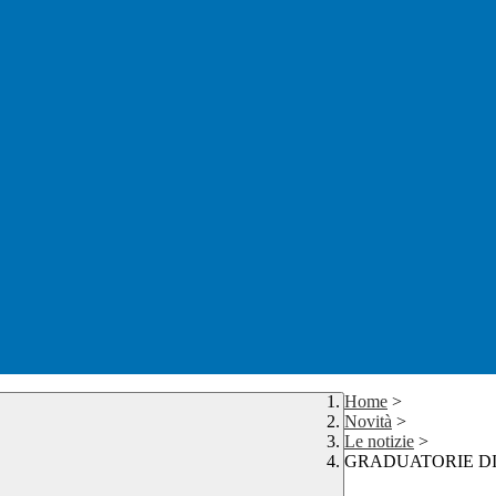
Home
>
Novità
>
Le notizie
>
GRADUATORIE DI