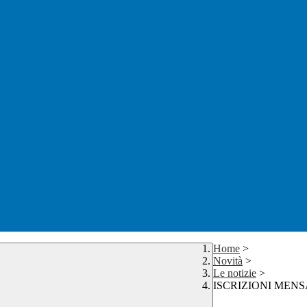
Home
>
Novità
>
Le notizie
>
ISCRIZIONI MEN