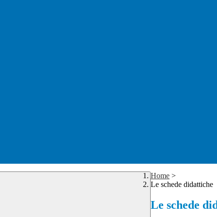
Home
>
Le schede didattiche
Le schede did