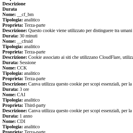
Descrizione
Durata
Nome:
__cf_bm
Tipologia:
analitico
Proprieta:
Terza-parte
Descrizione:
Questo cookie viene utilizzato per distinguere tra umani e 
Durata:
30 minuti
Nome:
__cfruid
Tipologia:
analitico
Proprieta:
Terza-parte
Descrizione:
Cookie associato ai siti che utilizzano CloudFlare, utilizza
Durata:
Sessione
Nome:
CCK
Tipologia:
analitico
Proprieta:
Terza-parte
Descrizione:
Canva utilizza questo cookie per scopi essenziali, per la 
Durata:
3 ore
Nome:
CAI
Tipologia:
analitico
Proprieta:
Third-party
Descrizione:
Canva utilizza questo cookie per scopi essenziali, per la 
Durata:
1 anno
Nome:
CDI
Tipologia:
analitico
Proprieta:
Terza-parte