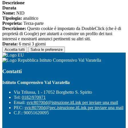
Descrizione
Durata
Nome:
NID
Tipologia:
analitico
Proprieta:
Terza-parte
Descrizione:
Questo cookie è impostato da DoubleClick (che è di
proprietà di Google) per aiutarti a costruire un profilo dei tuoi
interessi e mostrarti annunci pertinenti su altri siti.
Durata:
6 mesi 3 giorni
Accetta tutti
Salva le preferenze
Istituto Comprensivo Val Varatella
Contatti
Istituto Comprensivo Val Varatella
Via Trilussa, 1 - 17052 Borghetto S. Spirito
Tel:
0182/970971
Email:
svic80700d@istruzione.it
Link per inviare una mail
PEC:
svic80700d@pec.istruzione.it
Link per inviare una mail
C.F.: 90051620095