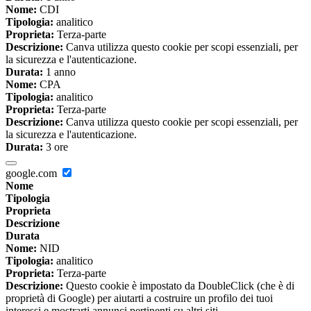
Nome:
CDI
Tipologia:
analitico
Proprieta:
Terza-parte
Descrizione:
Canva utilizza questo cookie per scopi essenziali, per
la sicurezza e l'autenticazione.
Durata:
1 anno
Nome:
CPA
Tipologia:
analitico
Proprieta:
Terza-parte
Descrizione:
Canva utilizza questo cookie per scopi essenziali, per
la sicurezza e l'autenticazione.
Durata:
3 ore
google.com
Nome
Tipologia
Proprieta
Descrizione
Durata
Nome:
NID
Tipologia:
analitico
Proprieta:
Terza-parte
Descrizione:
Questo cookie è impostato da DoubleClick (che è di
proprietà di Google) per aiutarti a costruire un profilo dei tuoi
interessi e mostrarti annunci pertinenti su altri siti.