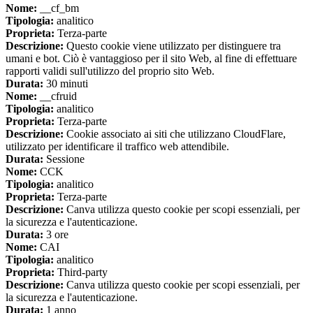
Nome:
__cf_bm
Tipologia:
analitico
Proprieta:
Terza-parte
Descrizione:
Questo cookie viene utilizzato per distinguere tra
umani e bot. Ciò è vantaggioso per il sito Web, al fine di effettuare
rapporti validi sull'utilizzo del proprio sito Web.
Durata:
30 minuti
Nome:
__cfruid
Tipologia:
analitico
Proprieta:
Terza-parte
Descrizione:
Cookie associato ai siti che utilizzano CloudFlare,
utilizzato per identificare il traffico web attendibile.
Durata:
Sessione
Nome:
CCK
Tipologia:
analitico
Proprieta:
Terza-parte
Descrizione:
Canva utilizza questo cookie per scopi essenziali, per
la sicurezza e l'autenticazione.
Durata:
3 ore
Nome:
CAI
Tipologia:
analitico
Proprieta:
Third-party
Descrizione:
Canva utilizza questo cookie per scopi essenziali, per
la sicurezza e l'autenticazione.
Durata:
1 anno