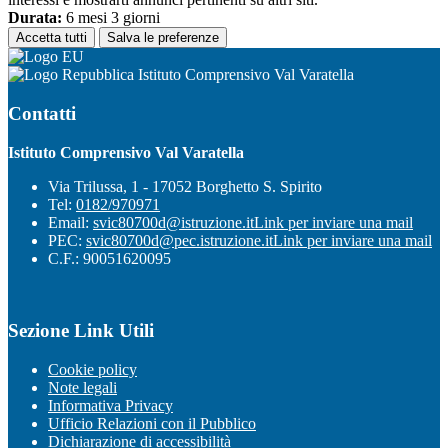
Durata:
6 mesi 3 giorni
Accetta tutti
Salva le preferenze
Istituto Comprensivo Val Varatella
Contatti
Istituto Comprensivo Val Varatella
Via Trilussa, 1 - 17052 Borghetto S. Spirito
Tel:
0182/970971
Email:
svic80700d@istruzione.it
Link per inviare una mail
PEC:
svic80700d@pec.istruzione.it
Link per inviare una mail
C.F.: 90051620095
Sezione Link Utili
Cookie policy
Note legali
Informativa Privacy
Ufficio Relazioni con il Pubblico
Dichiarazione di accessibilità