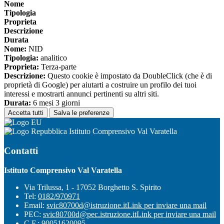
Nome
Tipologia
Proprieta
Descrizione
Durata
Nome:
NID
Tipologia:
analitico
Proprieta:
Terza-parte
Descrizione:
Questo cookie è impostato da DoubleClick (che è di
proprietà di Google) per aiutarti a costruire un profilo dei tuoi
interessi e mostrarti annunci pertinenti su altri siti.
Durata:
6 mesi 3 giorni
Accetta tutti
Salva le preferenze
Istituto Comprensivo Val Varatella
Contatti
Istituto Comprensivo Val Varatella
Via Trilussa, 1 - 17052 Borghetto S. Spirito
Tel:
0182/970971
Email:
svic80700d@istruzione.it
Link per inviare una mail
PEC:
svic80700d@pec.istruzione.it
Link per inviare una mail
C.F.: 90051620095