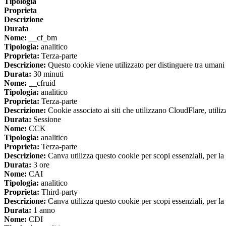
Tipologia
Proprieta
Descrizione
Durata
Nome:
__cf_bm
Tipologia:
analitico
Proprieta:
Terza-parte
Descrizione:
Questo cookie viene utilizzato per distinguere tra umani e 
Durata:
30 minuti
Nome:
__cfruid
Tipologia:
analitico
Proprieta:
Terza-parte
Descrizione:
Cookie associato ai siti che utilizzano CloudFlare, utilizza
Durata:
Sessione
Nome:
CCK
Tipologia:
analitico
Proprieta:
Terza-parte
Descrizione:
Canva utilizza questo cookie per scopi essenziali, per la 
Durata:
3 ore
Nome:
CAI
Tipologia:
analitico
Proprieta:
Third-party
Descrizione:
Canva utilizza questo cookie per scopi essenziali, per la 
Durata:
1 anno
Nome:
CDI