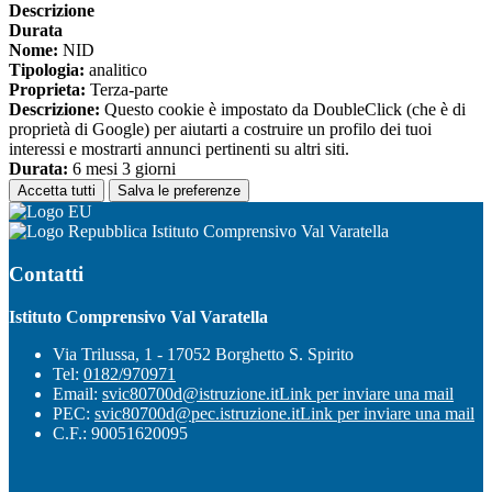
Descrizione
Durata
Nome:
NID
Tipologia:
analitico
Proprieta:
Terza-parte
Descrizione:
Questo cookie è impostato da DoubleClick (che è di
proprietà di Google) per aiutarti a costruire un profilo dei tuoi
interessi e mostrarti annunci pertinenti su altri siti.
Durata:
6 mesi 3 giorni
Accetta tutti
Salva le preferenze
Istituto Comprensivo Val Varatella
Contatti
Istituto Comprensivo Val Varatella
Via Trilussa, 1 - 17052 Borghetto S. Spirito
Tel:
0182/970971
Email:
svic80700d@istruzione.it
Link per inviare una mail
PEC:
svic80700d@pec.istruzione.it
Link per inviare una mail
C.F.: 90051620095