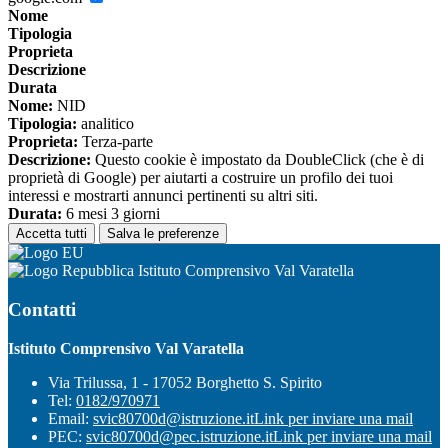
Nome
Tipologia
Proprieta
Descrizione
Durata
Nome:
NID
Tipologia:
analitico
Proprieta:
Terza-parte
Descrizione:
Questo cookie è impostato da DoubleClick (che è di
proprietà di Google) per aiutarti a costruire un profilo dei tuoi
interessi e mostrarti annunci pertinenti su altri siti.
Durata:
6 mesi 3 giorni
Accetta tutti
Salva le preferenze
Istituto Comprensivo Val Varatella
Contatti
Istituto Comprensivo Val Varatella
Via Trilussa, 1 - 17052 Borghetto S. Spirito
Tel:
0182/970971
Email:
svic80700d@istruzione.it
Link per inviare una mail
PEC:
svic80700d@pec.istruzione.it
Link per inviare una mail