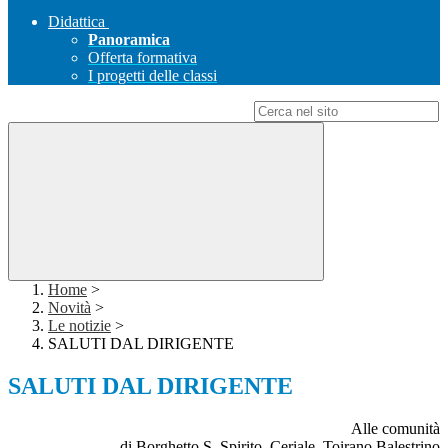
Didattica
Panoramica
Offerta formativa
I progetti delle classi
Campo di ricerca per le pagine del sito
Home
>
Novità
>
Le notizie
>
SALUTI DAL DIRIGENTE
SALUTI DAL DIRIGENTE
Alle comunità
di Borghetto S. Spirito, Ceriale, Toirano,Balestrino