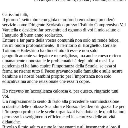
Carissimi tutti,
Il giorno 1 settembre con gioia e profonda emozione, prenderò
servizio come Dirigente Scolastico presso l’Istituto Comprensivo Val
Varatella e desidero far pervenire ad ognuno di voi il mio saluto e
l’augurio di buon anno scolastico.
Entrare a far parte della vostra comunità non solo mi rende felice,
ma mi onora profondamente. Il lterritorio di Borghetto, Ceriale
Toirano e Balestrino ha dimostrato di essere non solo
geograficamente variegato e meraviglioso, ma anche coeso e ricco
umanamente nonostante le problematicità degli ultimi mesi L a
pandemia ci ha fatto capire l’importanza della Scuola: se essa si
ferma ne risente tutto il Paese gravando sulle famiglie e sulle nostre
bambine e i nostri bambini proprio per l’importanza non solo
educativa ma anche relazionale che essa ri copre.
Ho ricevuto un’accoglienza calorosa e, per questo, ringrazio tutti
voi.
Un ringraziamento sento di farlo alla precedente amministrazione
scolastica delle dott.sse Scandura e Busso: desidero ringraziarLe per
ll’impegno profuso e le scelte organizzat ive adottate, le quali hanno
permesso lo svolgimento efficiente ed in sicurezza delle attività
didattiche.
Rivolgo il mio saluto a tutte le insegnanti e gli insegnanti; a loro il