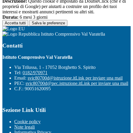
Descrizione:
Questo cookie è impostato da DoubleClick (che è di
proprietà di Google) per aiutarti a costruire un profilo dei tuoi
interessi e mostrarti annunci pertinenti su altri siti.
Durata:
6 mesi 3 giorni
Accetta tutti
Salva le preferenze
Istituto Comprensivo Val Varatella
Contatti
Istituto Comprensivo Val Varatella
Via Trilussa, 1 - 17052 Borghetto S. Spirito
Tel:
0182/970971
Email:
svic80700d@istruzione.it
Link per inviare una mail
PEC:
svic80700d@pec.istruzione.it
Link per inviare una mail
C.F.: 90051620095
Sezione Link Utili
Cookie policy
Note legali
Informativa Privacy