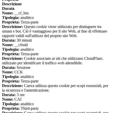
Descrizione
Durata
Nome:
__cf_bm
Tipologia:
analitico
Proprieta:
Terza-parte
Descrizione:
Questo cookie viene utilizzato per distinguere tra
umani e bot. Ciò è vantaggioso per il sito Web, al fine di effettuare
rapporti validi sull'utilizzo del proprio sito Web.
Durata:
30 minuti
Nome:
__cfruid
Tipologia:
analitico
Proprieta:
Terza-parte
Descrizione:
Cookie associato ai siti che utilizzano CloudFlare,
utilizzato per identificare il traffico web attendibile.
Durata:
Sessione
Nome:
CCK
Tipologia:
analitico
Proprieta:
Terza-parte
Descrizione:
Canva utilizza questo cookie per scopi essenziali, per
la sicurezza e l'autenticazione.
Durata:
3 ore
Nome:
CAI
Tipologia:
analitico
Proprieta:
Third-party
Descrizione:
Canva utilizza questo cookie per scopi essenziali, per