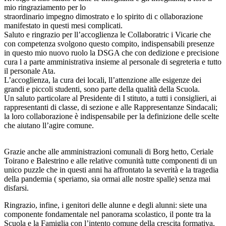
mio ringraziamento per lo
straordinario impegno dimostrato e lo spirito di c ollaborazione
manifestato in questi mesi complicati.
Saluto e ringrazio per ll’accoglienza le Collaboratric i Vicarie che
con competenza svolgono questo compito, indispensabili presenze
in questo mio nuovo ruolo la DSGA che con dedizione e precisione
cura l a parte amministrativa insieme al personale di segreteria e tutto
il personale Ata.
L’accoglienza, la cura dei locali, ll’attenzione alle esigenze dei
grandi e piccoli studenti, sono parte della qualità della Scuola.
Un saluto particolare al Presidente di I stituto, a tutti i consiglieri, ai
rappresentanti di classe, di sezione e alle Rappresentanze Sindacali;
la loro collaborazione è indispensabile per la definizione delle scelte
che aiutano ll’agire comune.
Grazie anche alle amministrazioni comunali di Borg hetto, Ceriale
Toirano e Balestrino e alle relative comunità tutte componenti di un
unico puzzle che in questi anni ha affrontato la severità e la tragedia
della pandemia ( speriamo, sia ormai alle nostre spalle) senza mai
disfarsi.
Ringrazio, infine, i genitori delle alunne e degli alunni: siete una
componente fondamentale nel panorama scolastico, il ponte tra la
Scuola e la Famiglia con l’intento comune della crescita formativa,