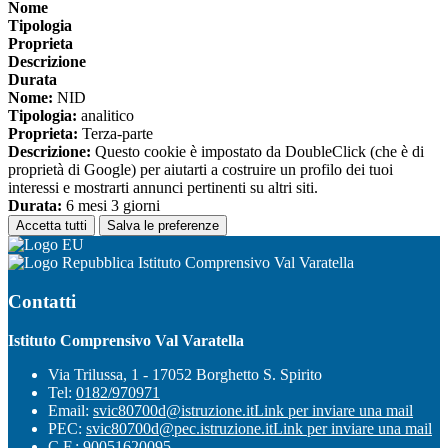
Nome
Tipologia
Proprieta
Descrizione
Durata
Nome:
NID
Tipologia:
analitico
Proprieta:
Terza-parte
Descrizione:
Questo cookie è impostato da DoubleClick (che è di
proprietà di Google) per aiutarti a costruire un profilo dei tuoi
interessi e mostrarti annunci pertinenti su altri siti.
Durata:
6 mesi 3 giorni
Accetta tutti
Salva le preferenze
Istituto Comprensivo Val Varatella
Contatti
Istituto Comprensivo Val Varatella
Via Trilussa, 1 - 17052 Borghetto S. Spirito
Tel:
0182/970971
Email:
svic80700d@istruzione.it
Link per inviare una mail
PEC:
svic80700d@pec.istruzione.it
Link per inviare una mail
C.F.: 90051620095