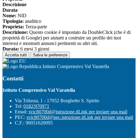
Descrizione
Durata
Nome:
NID
Tipologia:
analitico
Proprieta:
Terza-parte
Descrizione:
Questo cookie è impostato da DoubleClick (che è di
proprietà di Google) per aiutarti a costruire un profilo dei tuoi
interessi e mostrarti annunci pertinenti su altri siti.
Durata:
6 mesi 3 giorni
Accetta tutti
Salva le preferenze
Istituto Comprensivo Val Varatella
Contatti
Istituto Comprensivo Val Varatella
Via Trilussa, 1 - 17052 Borghetto S. Spirito
Tel:
0182/970971
Email:
svic80700d@istruzione.it
Link per inviare una mail
PEC:
svic80700d@pec.istruzione.it
Link per inviare una mail
C.F.: 90051620095