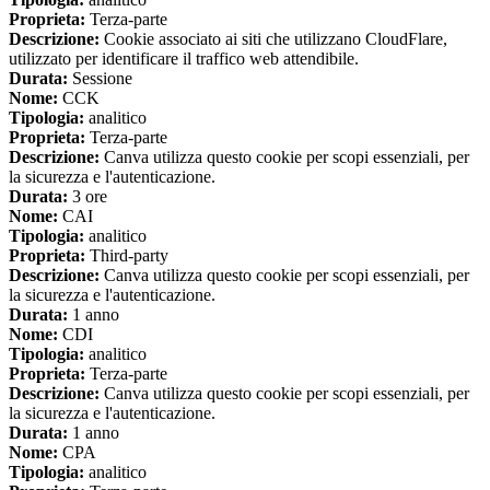
Proprieta:
Terza-parte
Descrizione:
Cookie associato ai siti che utilizzano CloudFlare,
utilizzato per identificare il traffico web attendibile.
Durata:
Sessione
Nome:
CCK
Tipologia:
analitico
Proprieta:
Terza-parte
Descrizione:
Canva utilizza questo cookie per scopi essenziali, per
la sicurezza e l'autenticazione.
Durata:
3 ore
Nome:
CAI
Tipologia:
analitico
Proprieta:
Third-party
Descrizione:
Canva utilizza questo cookie per scopi essenziali, per
la sicurezza e l'autenticazione.
Durata:
1 anno
Nome:
CDI
Tipologia:
analitico
Proprieta:
Terza-parte
Descrizione:
Canva utilizza questo cookie per scopi essenziali, per
la sicurezza e l'autenticazione.
Durata:
1 anno
Nome:
CPA
Tipologia:
analitico