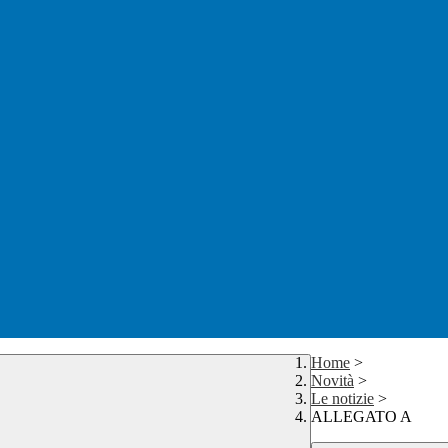
Home
>
Novità
>
Le notizie
>
ALLEGATO A