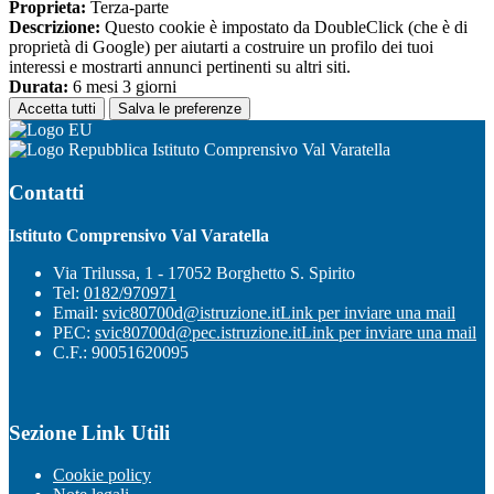
Proprieta:
Terza-parte
Descrizione:
Questo cookie è impostato da DoubleClick (che è di
proprietà di Google) per aiutarti a costruire un profilo dei tuoi
interessi e mostrarti annunci pertinenti su altri siti.
Durata:
6 mesi 3 giorni
Accetta tutti
Salva le preferenze
Istituto Comprensivo Val Varatella
Contatti
Istituto Comprensivo Val Varatella
Via Trilussa, 1 - 17052 Borghetto S. Spirito
Tel:
0182/970971
Email:
svic80700d@istruzione.it
Link per inviare una mail
PEC:
svic80700d@pec.istruzione.it
Link per inviare una mail
C.F.: 90051620095
Sezione Link Utili
Cookie policy