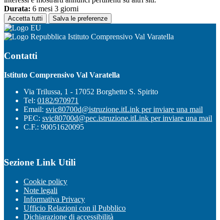
Durata:
6 mesi 3 giorni
Accetta tutti
Salva le preferenze
Istituto Comprensivo Val Varatella
Contatti
Istituto Comprensivo Val Varatella
Via Trilussa, 1 - 17052 Borghetto S. Spirito
Tel:
0182/970971
Email:
svic80700d@istruzione.it
Link per inviare una mail
PEC:
svic80700d@pec.istruzione.it
Link per inviare una mail
C.F.: 90051620095
Sezione Link Utili
Cookie policy
Note legali
Informativa Privacy
Ufficio Relazioni con il Pubblico
Dichiarazione di accessibilità