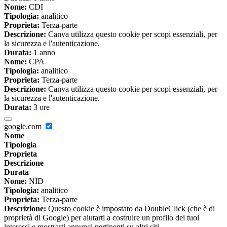
Nome:
CDI
Tipologia:
analitico
Proprieta:
Terza-parte
Descrizione:
Canva utilizza questo cookie per scopi essenziali, per
la sicurezza e l'autenticazione.
Durata:
1 anno
Nome:
CPA
Tipologia:
analitico
Proprieta:
Terza-parte
Descrizione:
Canva utilizza questo cookie per scopi essenziali, per
la sicurezza e l'autenticazione.
Durata:
3 ore
google.com
Nome
Tipologia
Proprieta
Descrizione
Durata
Nome:
NID
Tipologia:
analitico
Proprieta:
Terza-parte
Descrizione:
Questo cookie è impostato da DoubleClick (che è di
proprietà di Google) per aiutarti a costruire un profilo dei tuoi
interessi e mostrarti annunci pertinenti su altri siti.