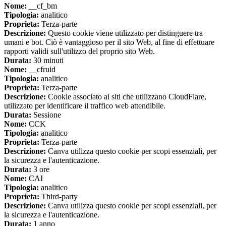
Nome:
__cf_bm
Tipologia:
analitico
Proprieta:
Terza-parte
Descrizione:
Questo cookie viene utilizzato per distinguere tra
umani e bot. Ciò è vantaggioso per il sito Web, al fine di effettuare
rapporti validi sull'utilizzo del proprio sito Web.
Durata:
30 minuti
Nome:
__cfruid
Tipologia:
analitico
Proprieta:
Terza-parte
Descrizione:
Cookie associato ai siti che utilizzano CloudFlare,
utilizzato per identificare il traffico web attendibile.
Durata:
Sessione
Nome:
CCK
Tipologia:
analitico
Proprieta:
Terza-parte
Descrizione:
Canva utilizza questo cookie per scopi essenziali, per
la sicurezza e l'autenticazione.
Durata:
3 ore
Nome:
CAI
Tipologia:
analitico
Proprieta:
Third-party
Descrizione:
Canva utilizza questo cookie per scopi essenziali, per
la sicurezza e l'autenticazione.
Durata:
1 anno