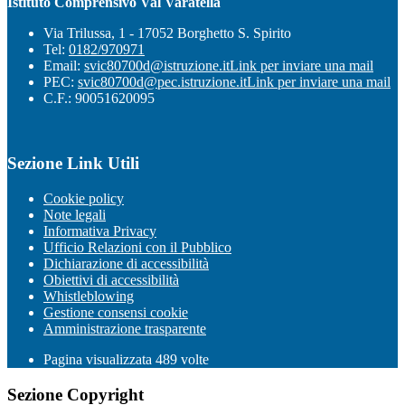
Istituto Comprensivo Val Varatella
Via Trilussa, 1 - 17052 Borghetto S. Spirito
Tel:
0182/970971
Email:
svic80700d@istruzione.it
Link per inviare una mail
PEC:
svic80700d@pec.istruzione.it
Link per inviare una mail
C.F.: 90051620095
Sezione Link Utili
Cookie policy
Note legali
Informativa Privacy
Ufficio Relazioni con il Pubblico
Dichiarazione di accessibilità
Obiettivi di accessibilità
Whistleblowing
Gestione consensi cookie
Amministrazione trasparente
Pagina visualizzata
489
volte
Sezione Copyright