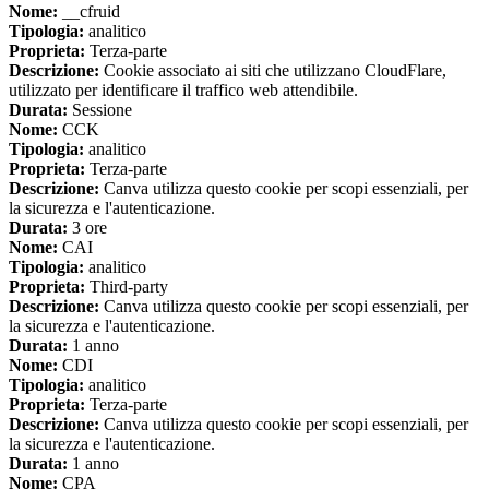
Nome:
__cfruid
Tipologia:
analitico
Proprieta:
Terza-parte
Descrizione:
Cookie associato ai siti che utilizzano CloudFlare,
utilizzato per identificare il traffico web attendibile.
Durata:
Sessione
Nome:
CCK
Tipologia:
analitico
Proprieta:
Terza-parte
Descrizione:
Canva utilizza questo cookie per scopi essenziali, per
la sicurezza e l'autenticazione.
Durata:
3 ore
Nome:
CAI
Tipologia:
analitico
Proprieta:
Third-party
Descrizione:
Canva utilizza questo cookie per scopi essenziali, per
la sicurezza e l'autenticazione.
Durata:
1 anno
Nome:
CDI
Tipologia:
analitico
Proprieta:
Terza-parte
Descrizione:
Canva utilizza questo cookie per scopi essenziali, per
la sicurezza e l'autenticazione.
Durata:
1 anno
Nome:
CPA