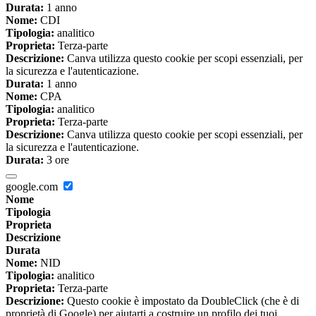
Durata:
1 anno
Nome:
CDI
Tipologia:
analitico
Proprieta:
Terza-parte
Descrizione:
Canva utilizza questo cookie per scopi essenziali, per
la sicurezza e l'autenticazione.
Durata:
1 anno
Nome:
CPA
Tipologia:
analitico
Proprieta:
Terza-parte
Descrizione:
Canva utilizza questo cookie per scopi essenziali, per
la sicurezza e l'autenticazione.
Durata:
3 ore
google.com
Nome
Tipologia
Proprieta
Descrizione
Durata
Nome:
NID
Tipologia:
analitico
Proprieta:
Terza-parte
Descrizione:
Questo cookie è impostato da DoubleClick (che è di
proprietà di Google) per aiutarti a costruire un profilo dei tuoi