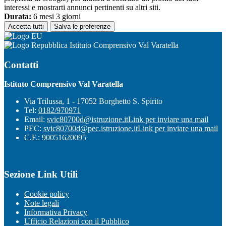
interessi e mostrarti annunci pertinenti su altri siti.
Durata:
6 mesi 3 giorni
Accetta tutti
Salva le preferenze
Istituto Comprensivo Val Varatella
Contatti
Istituto Comprensivo Val Varatella
Via Trilussa, 1 - 17052 Borghetto S. Spirito
Tel:
0182/970971
Email:
svic80700d@istruzione.it
Link per inviare una mail
PEC:
svic80700d@pec.istruzione.it
Link per inviare una mail
C.F.: 90051620095
Sezione Link Utili
Cookie policy
Note legali
Informativa Privacy
Ufficio Relazioni con il Pubblico