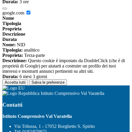
Durata:
3 ore
google.com
Nome
Tipologia
Proprieta
Descrizione
Durata
Nome:
NID
Tipologia:
analitico
Proprieta:
Terza-parte
Descrizione:
Questo cookie è impostato da DoubleClick (che è di
proprietà di Google) per aiutarti a costruire un profilo dei tuoi
interessi e mostrarti annunci pertinenti su altri siti.
Durata:
6 mesi 3 giorni
Accetta tutti
Salva le preferenze
Istituto Comprensivo Val Varatella
Contatti
Istituto Comprensivo Val Varatella
Via Trilussa, 1 - 17052 Borghetto S. Spirito
Tel:
0182/970971