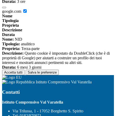
Durata:
3 ore
google.com
Nome
Tipologia
Proprieta
Descrizione
Durata
Nome:
NID
Tipologia:
analitico
Proprieta:
Terza-parte
Descrizione:
Questo cookie è impostato da DoubleClick (che è di
proprietà di Google) per aiutarti a costruire un profilo dei tuoi
interessi e mostrarti annunci pertinenti su altri siti.
Durata:
6 mesi 3 giorni
Accetta tutti
Salva le preferenze
Istituto Comprensivo Val Varatella
Contatti
Istituto Comprensivo Val Varatella
Via Trilussa, 1 - 17052 Borghetto S. Spirito
Tel:
0182/970971