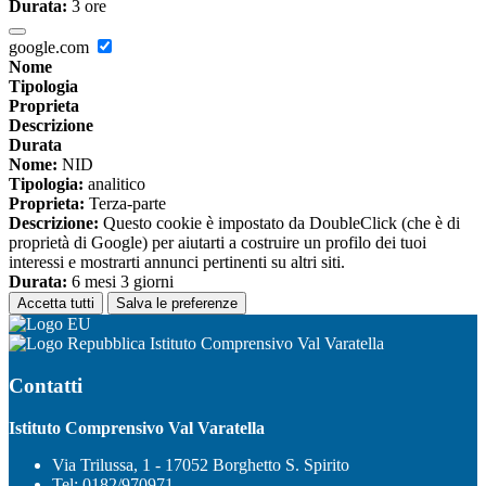
Durata:
3 ore
google.com
Nome
Tipologia
Proprieta
Descrizione
Durata
Nome:
NID
Tipologia:
analitico
Proprieta:
Terza-parte
Descrizione:
Questo cookie è impostato da DoubleClick (che è di
proprietà di Google) per aiutarti a costruire un profilo dei tuoi
interessi e mostrarti annunci pertinenti su altri siti.
Durata:
6 mesi 3 giorni
Accetta tutti
Salva le preferenze
Istituto Comprensivo Val Varatella
Contatti
Istituto Comprensivo Val Varatella
Via Trilussa, 1 - 17052 Borghetto S. Spirito
Tel:
0182/970971