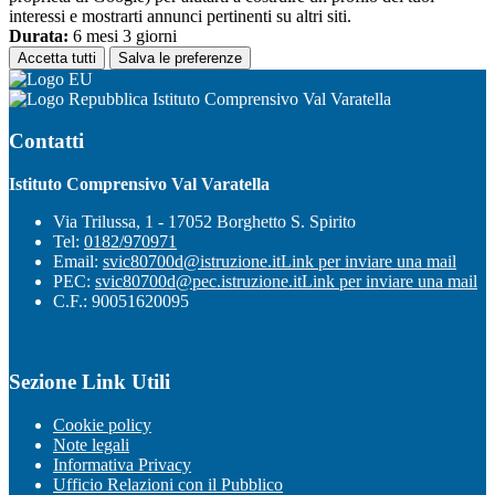
interessi e mostrarti annunci pertinenti su altri siti.
Durata:
6 mesi 3 giorni
Accetta tutti
Salva le preferenze
Istituto Comprensivo Val Varatella
Contatti
Istituto Comprensivo Val Varatella
Via Trilussa, 1 - 17052 Borghetto S. Spirito
Tel:
0182/970971
Email:
svic80700d@istruzione.it
Link per inviare una mail
PEC:
svic80700d@pec.istruzione.it
Link per inviare una mail
C.F.: 90051620095
Sezione Link Utili
Cookie policy
Note legali
Informativa Privacy
Ufficio Relazioni con il Pubblico