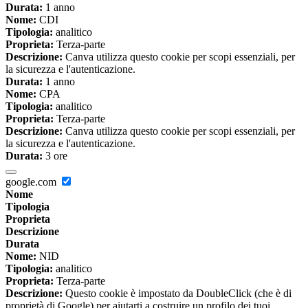
Durata:
1 anno
Nome:
CDI
Tipologia:
analitico
Proprieta:
Terza-parte
Descrizione:
Canva utilizza questo cookie per scopi essenziali, per
la sicurezza e l'autenticazione.
Durata:
1 anno
Nome:
CPA
Tipologia:
analitico
Proprieta:
Terza-parte
Descrizione:
Canva utilizza questo cookie per scopi essenziali, per
la sicurezza e l'autenticazione.
Durata:
3 ore
google.com
Nome
Tipologia
Proprieta
Descrizione
Durata
Nome:
NID
Tipologia:
analitico
Proprieta:
Terza-parte
Descrizione:
Questo cookie è impostato da DoubleClick (che è di
proprietà di Google) per aiutarti a costruire un profilo dei tuoi