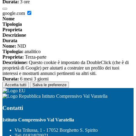
Durata:
3 ore
google.com
Nome
Tipologia
Proprieta
Descrizione
Durata
Nome:
NID
Tipologia:
analitico
Proprieta:
Terza-parte
Descrizione:
Questo cookie è impostato da DoubleClick (che è di
proprietà di Google) per aiutarti a costruire un profilo dei tuoi
interessi e mostrarti annunci pertinenti su altri siti.
Durata:
6 mesi 3 giorni
Accetta tutti
Salva le preferenze
Istituto Comprensivo Val Varatella
Contatti
Istituto Comprensivo Val Varatella
Via Trilussa, 1 - 17052 Borghetto S. Spirito
Tel:
0182/970971