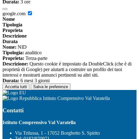
Durata:
3 ore
google.com
Nome
Tipologia
Proprieta
Descrizione
Durata
Nome:
NID
Tipologia:
analitico
Proprieta:
Terza-parte
Descrizione:
Questo cookie è impostato da DoubleClick (che è di
proprietà di Google) per aiutarti a costruire un profilo dei tuoi
interessi e mostrarti annunci pertinenti su altri siti.
Durata:
6 mesi 3 giorni
Accetta tutti
Salva le preferenze
Istituto Comprensivo Val Varatella
Contatti
Istituto Comprensivo Val Varatella
Via Trilussa, 1 - 17052 Borghetto S. Spirito
Tel:
0182/970971